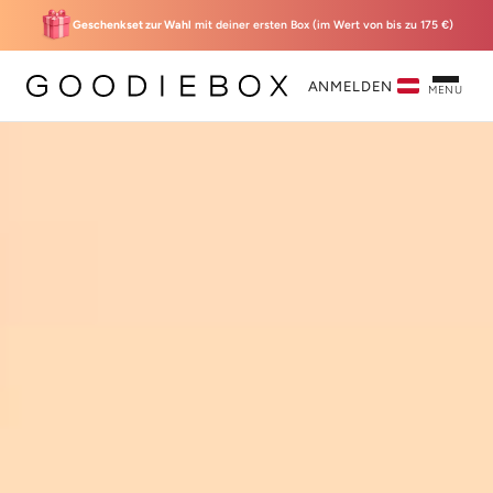
Geschenkset zur Wahl
mit deiner ersten Box (im Wert von bis zu 175 €)
ANMELDEN
MENU
‘Sunset’-
Willkommensbox
19,95 € inkl. Geschenk
Classic membership
Wähle mein
Geschenkset