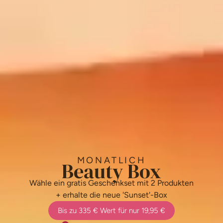
MONATLICH
Beauty Box
Wähle ein gratis Geschenkset mit 2 Produkten
+ erhalte die neue 'Sunset'-Box
Bis zu 335 € Wert für nur 19,95 €