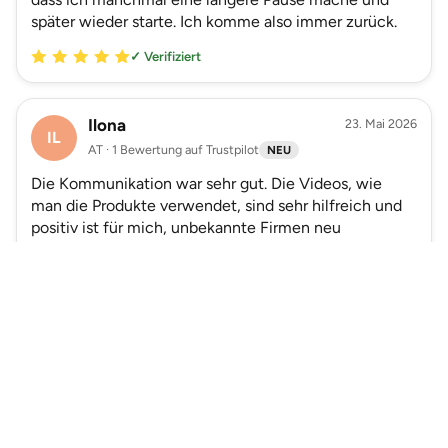
später wieder starte. Ich komme also immer zurück.
✓ Verifiziert
Ilona
23. Mai 2026
IL
AT · 1 Bewertung auf Trustpilot
NEU
Die Kommunikation war sehr gut. Die Videos, wie
man die Produkte verwendet, sind sehr hilfreich und
positiv ist für mich, unbekannte Firmen neu
kennenlernen zu können.
Wähle mein Geschenkset
✓ Verifiziert
S vd Tann
20. Mai 2026
SV
Mehr Bewertungen lesen
AT · 21 Bewertungen auf Trustpilot
NEU