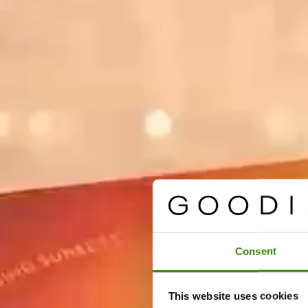
Consent
This website uses cookies